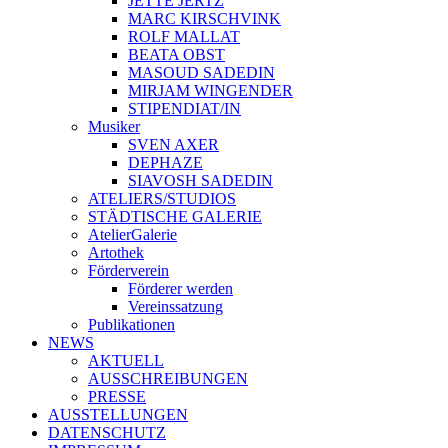
JETTE JERTZ
MARC KIRSCHVINK
ROLF MALLAT
BEATA OBST
MASOUD SADEDIN
MIRJAM WINGENDER
STIPENDIAT/IN
Musiker
SVEN AXER
DEPHAZE
SIAVOSH SADEDIN
ATELIERS/STUDIOS
STÄDTISCHE GALERIE
AtelierGalerie
Artothek
Förderverein
Förderer werden
Vereinssatzung
Publikationen
NEWS
AKTUELL
AUSSCHREIBUNGEN
PRESSE
AUSSTELLUNGEN
DATENSCHUTZ