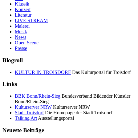
Klassik
Konzert
Literatur
LIVE STREAM
Malerei
Musik
News
Open Scene
Presse
Blogroll
KULTUR IN TROISDORF
Das Kulturportal für Troisdorf
Links
BBK Bonn/Rhein-Sieg
Bundesverband Bildender Künstler
Bonn/Rhein-Sieg
Kulturserver NRW
Kulturserver NRW
Stadt Troisdorf
Die Homepage der Stadt Troisdorf
Talking Art
Ausstellungsportal
Neueste Beiträge