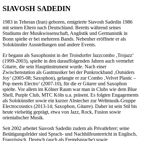
SIAVOSH SADEDIN
1983 in Teheran (Iran) geboren, emigrierte Siavosh Sadedin 1986
mit seinen Eltern nach Deutschland. Bereits während seines
Studiums der Musikwissenschaft, Anglistik und Germanistik in
Bonn spielte er bei mehreren Bands. Nebenher eröffnete er als
Solokünstler Ausstellungen und andere Events.
Er begann als Saxophonist in der Troisdorfer Jazzcombo ‚Trojazz‘
(1999-2003), spielte in den darauffolgenden Jahren auch vermehrt
Gitarre, die sein Hauptinstrument wurde. Nach einer
Zwischenstation als Gastmusiker bei der Punkrockband ‚Outsiders
Joy‘ (2005-08; Saxophon), gelangte er zur Combo ‚Velvet Plastic –
Pop meets Electro‘ (2007-10), für die er Gitarre und Saxophon
spielte. Vor allem im Kölner Raum war man in Clubs wie dem Blue
Shell, Purple Club, MTC Köln u.a. präsent. Es folgten Engagements
als Solokünstler sowie ein kurzer Abstecher zur Weltmusik-Gruppe
Electrocoustics (2013-14; Saxophon, Gitarre). Daher ist sein Stil bis
heute vielseitig geprägt, etwa von Jazz, Rock, Fusion sowie
orientalischer Musik.
Seit 2002 arbeitet Siavosh Sadedin zudem als Privatlehrer; seine
Betätigungsfelder sind Sprach- und Nachhilfeunterricht in Englisch,
Französisch, Deutsch (auch als Fremdsprache) sowie