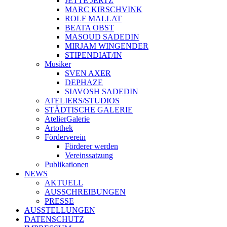
JETTE JERTZ
MARC KIRSCHVINK
ROLF MALLAT
BEATA OBST
MASOUD SADEDIN
MIRJAM WINGENDER
STIPENDIAT/IN
Musiker
SVEN AXER
DEPHAZE
SIAVOSH SADEDIN
ATELIERS/STUDIOS
STÄDTISCHE GALERIE
AtelierGalerie
Artothek
Förderverein
Förderer werden
Vereinssatzung
Publikationen
NEWS
AKTUELL
AUSSCHREIBUNGEN
PRESSE
AUSSTELLUNGEN
DATENSCHUTZ