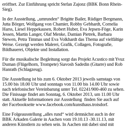
eröffnet. Zur Einführung spricht Stefan Zajonz (BBK Bonn Rhein-
Sieg).
In der Ausstellung, „umrunden“ Brigitte Bailer, Rüdiger Bergmann,
Jutta Börger, Wolfgang von Chamier, Robby Gebhardt, Cornelia
Harss, Liesel Heppekausen, Robert Huber, Eva Jepsen-Föge, Karin
Jessen, Martin Langer, Olaf Menke, Damian Pietrek, Barbara
Stewen, Petra Timmas und Eva Volkhardt das Thema auf vielfältige
Weise. Gezeigt werden Malerei, Grafik, Collagen, Fotografie,
Bildhauerei, Objekte und Installation.
Für die musikalische Begleitung sorgt das Projekt Acustico mit Yvuz
Duman (Flügelhorn, Trompete) Siavosh Sadedin (Gitarre) und Rob
Hanrath (Schlagzeug).
Die Ausstellung ist bis zum 6. Oktober 2013 jeweils samstags von
15.00 bis 18.00 Uhr und sonntags von 11.00 bis 14.00 Uhr sowie
nach telefonischer Vereinbarung unter Tel. 02241/900-460 zu sehen.
Die Finissage findet am Sonntag, 6. Oktober 2013, um 11.00 Uhr
statt. Aktuelle Informationen zur Ausstellung finden Sie auch auf
der Facebookseite www.facebook.com/kunsthaus.troisdorf.
Eine Folgeausstellung „alles rund“ wird demnächst auch in der
BBK Arkaden Galerie in Aachen vom 19.10.13 -30.11.13, mit
anderen Künstlern zu sehen sein. In Aachen mit dabei sind mit