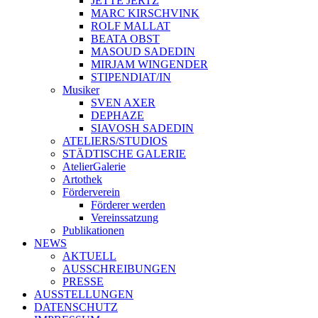
JETTE JERTZ
MARC KIRSCHVINK
ROLF MALLAT
BEATA OBST
MASOUD SADEDIN
MIRJAM WINGENDER
STIPENDIAT/IN
Musiker
SVEN AXER
DEPHAZE
SIAVOSH SADEDIN
ATELIERS/STUDIOS
STÄDTISCHE GALERIE
AtelierGalerie
Artothek
Förderverein
Förderer werden
Vereinssatzung
Publikationen
NEWS
AKTUELL
AUSSCHREIBUNGEN
PRESSE
AUSSTELLUNGEN
DATENSCHUTZ