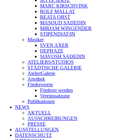
JETTE JERTZ
MARC KIRSCHVINK
ROLF MALLAT
BEATA OBST
MASOUD SADEDIN
MIRJAM WINGENDER
STIPENDIAT/IN
Musiker
SVEN AXER
DEPHAZE
SIAVOSH SADEDIN
ATELIERS/STUDIOS
STÄDTISCHE GALERIE
AtelierGalerie
Artothek
Förderverein
Förderer werden
Vereinssatzung
Publikationen
NEWS
AKTUELL
AUSSCHREIBUNGEN
PRESSE
AUSSTELLUNGEN
DATENSCHUTZ